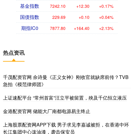
基金指数
7242.10
+12.30
+0.17%
国债指数
229.69
+0.10
+0.04%
期指IC0
7877.80
+164.40
+2.13%
热点资讯
千茂配资官网 佘诗曼《正义女神》刚收官就缺席前传？TVB
急拍《模范律师团》
上证速配平台 “常州首富”汪立平被留置，殃及千亿恒立液压
金港配资官网 储能大厂南都电源易主终止
上海股票配资网APP下载 男子求见李嘉诚被拒，在香港中环
长江集团中心泼油漆，袭击保安员