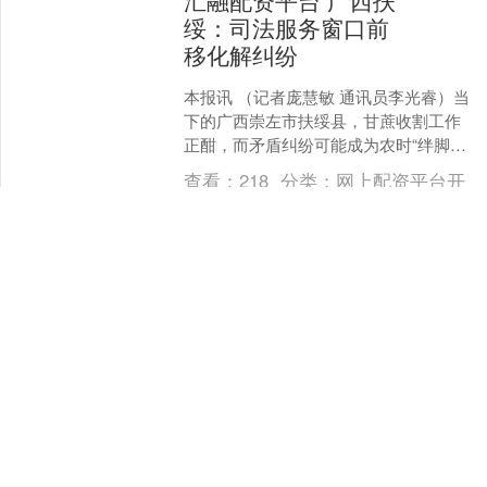
汇融配资平台 广西扶
绥：司法服务窗口前
移化解纠纷
本报讯 （记者庞慧敏 通讯员李光睿）当
下的广西崇左市扶绥县，甘蔗收割工作
正酣，而矛盾纠纷可能成为农时“绊脚
石”。近日，扶绥县人民法院中东人民法
查看：
218
分类：
网上配资平台开
庭在处理一起民间借....
户
广禾配资APP下载 在
被特朗普点名后 微软
推出“社区优先型”AI基
础设施新计划
在特朗普总统“点名”微软，称该公司在建
设更多数据中心的过程中，美国民众有
可能面临电费上涨问题后，微软推出了
一项名为“社区优先型人工智能（AI）基
查看：
76
分类：
网上配资平台开
础设施”的计划。....
户