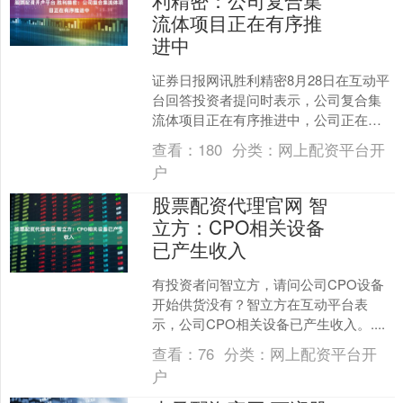
利精密：公司复合集
流体项目正在有序推
进中
证券日报网讯胜利精密8月28日在互动平
台回答投资者提问时表示，公司复合集
流体项目正在有序推进中，公司正在积
极配合下游终端客户进行电芯的持续验
查看：
180
分类：
网上配资平台开
证测试等工作，目前尚....
户
股票配资代理官网 智
立方：CPO相关设备
已产生收入
有投资者问智立方，请问公司CPO设备
开始供货没有？智立方在互动平台表
示，公司CPO相关设备已产生收入。....
查看：
76
分类：
网上配资平台开
户