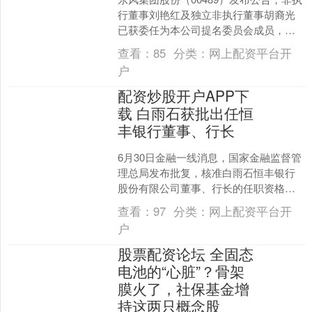
行董事刘艳红及独立非执行董事胡裔光
已获委任为本公司提名委员会成员，自
2025年6月30日起生效。 海量资讯、精
查看：
85
分类：
网上配资平台开
准解读，尽....
户
配资炒股开户APP下
载 白雨石获批出任恒
丰银行董事、行长
6月30日金融一线消息，国家金融监督管
理总局发布批复，核准白雨石恒丰银行
股份有限公司董事、行长的任职资格。
公开资料显示，白雨石，男，汉族，
查看：
97
分类：
网上配资平台开
1982年10月生，....
户
股票配资论坛 全固态
电池的“心脏”？骨架
膜火了，社保基金增
持这两只概念股