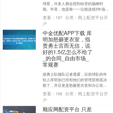
球星，许多人都会想到哈登的巅峰时
期。毕竟，他是唯一一位能连续3年场均
得分超过30分，成功赢得常规赛得分王
查看：
187
分类：
网上配资平台开
的球员。尤其是在其中....
户
中金优配APP下载 库
明加怒砸更衣室，指
责勇士言而无信，说
好的1.5亿怎么不给了
_的合同_自由市场_
常规赛
据勇士队随队记者透露，目前球队的年
轻人库明加已经和他们的管理层彻底决
裂了，并且更是怒砸更衣室和办公室来
发泄心中的愤怒，因为在最近他被叫到
查看：
196
分类：
网上配资平台开
了勇士队之后，双方就展开....
户
顺应网配资平台 只差