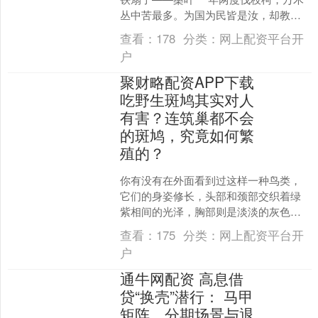
丛中苦最多。为国为民皆是汝，却教桃
李听笙歌。 ——明·解缙 “收汗之妙品” 北
查看：
178
分类：
网上配资平台开
京名医魏龙....
户
聚财略配资APP下载
吃野生斑鸠其实对人
有害？连筑巢都不会
的斑鸠，究竟如何繁
殖的？
你有没有在外面看到过这样一种鸟类，
它们的身姿修长，头部和颈部交织着绿
紫相间的光泽，胸部则是淡淡的灰色。
没错，这就是野生斑鸠。它们是自然界
查看：
175
分类：
网上配资平台开
中的一种常见鸟类，看起来....
户
通牛网配资 高息借
贷“换壳”潜行： 马甲
矩阵、分期场景与退