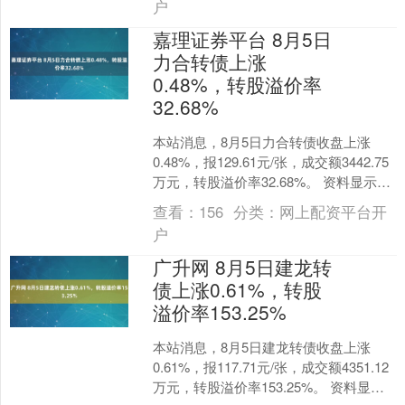
户
嘉理证券平台 8月5日
力合转债上涨
0.48%，转股溢价率
32.68%
本站消息，8月5日力合转债收盘上涨
0.48%，报129.61元/张，成交额3442.75
万元，转股溢价率32.68%。 资料显示，
力合转债信用级别为“AA-”，....
查看：
156
分类：
网上配资平台开
户
广升网 8月5日建龙转
债上涨0.61%，转股
溢价率153.25%
本站消息，8月5日建龙转债收盘上涨
0.61%，报117.71元/张，成交额4351.12
万元，转股溢价率153.25%。 资料显