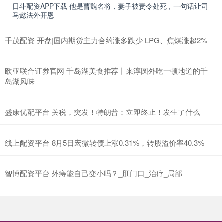
日斗配资APP下载 他是曹魏名将，妻子被责令处死，一句话让司
马懿法外开恩
千茂配资 开盘|国内期货主力合约涨多跌少 LPG、焦煤涨超2%
欧亚联合证券官网 千岛湖美食推荐丨来淳圆外吃一顿地道的千
岛湖风味
盛康优配平台 关税，突发！特朗普：立即终止！发生了什么
线上配资平台 8月5日宏微转债上涨0.31%，转股溢价率40.3%
智博配资平台 外痔能自己变小吗？_肛门口_治疗_局部