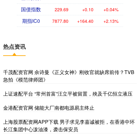
国债指数
229.69
+0.10
+0.04%
期指IC0
7877.80
+164.40
+2.13%
热点资讯
千茂配资官网 佘诗曼《正义女神》刚收官就缺席前传？TVB
急拍《模范律师团》
上证速配平台 “常州首富”汪立平被留置，殃及千亿恒立液压
金港配资官网 储能大厂南都电源易主终止
上海股票配资网APP下载 男子求见李嘉诚被拒，在香港中环
长江集团中心泼油漆，袭击保安员