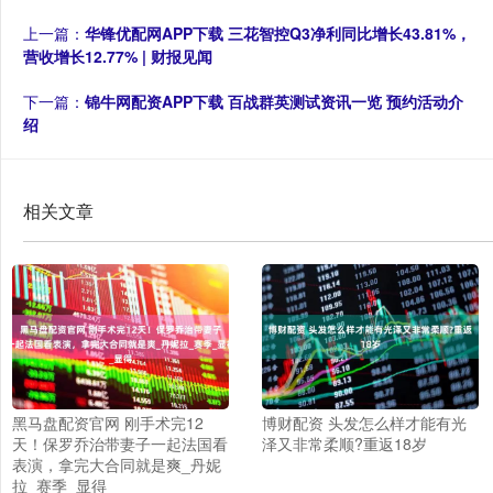
上一篇：
华锋优配网APP下载 三花智控Q3净利同比增长43.81%，
营收增长12.77% | 财报见闻
下一篇：
锦牛网配资APP下载 百战群英测试资讯一览 预约活动介
绍
相关文章
黑马盘配资官网 刚手术完12
博财配资 头发怎么样才能有光
天！保罗乔治带妻子一起法国看
泽又非常柔顺?重返18岁
表演，拿完大合同就是爽_丹妮
拉_赛季_显得