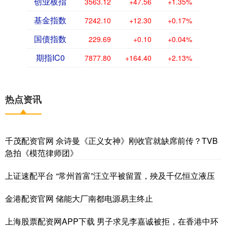
创业板指
3563.12
+47.56
+1.35%
基金指数
7242.10
+12.30
+0.17%
国债指数
229.69
+0.10
+0.04%
期指IC0
7877.80
+164.40
+2.13%
热点资讯
千茂配资官网 佘诗曼《正义女神》刚收官就缺席前传？TVB
急拍《模范律师团》
上证速配平台 “常州首富”汪立平被留置，殃及千亿恒立液压
金港配资官网 储能大厂南都电源易主终止
上海股票配资网APP下载 男子求见李嘉诚被拒，在香港中环