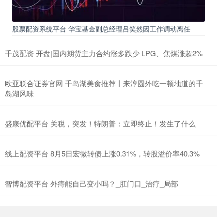
股票配资系统平台 华宝基金副总经理吕笑然因工作调动离任
千茂配资 开盘|国内期货主力合约涨多跌少 LPG、焦煤涨超2%
欧亚联合证券官网 千岛湖美食推荐丨来淳圆外吃一顿地道的千
岛湖风味
盛康优配平台 关税，突发！特朗普：立即终止！发生了什么
线上配资平台 8月5日宏微转债上涨0.31%，转股溢价率40.3%
智博配资平台 外痔能自己变小吗？_肛门口_治疗_局部