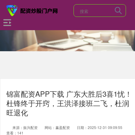
锦富配资APP下载 广东大胜后3喜1忧！
杜锋终于开窍，王洪泽接班二飞，杜润
旺退化
来源：振兴配资
网站：赢盈配资
日期：2025-12-31 09:09:55
查看：141