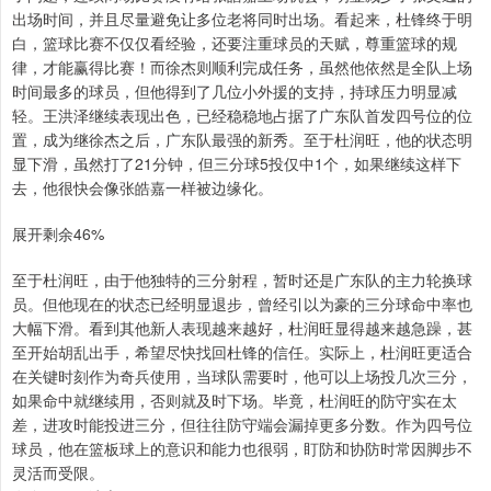
出场时间，并且尽量避免让多位老将同时出场。看起来，杜锋终于明
白，篮球比赛不仅仅看经验，还要注重球员的天赋，尊重篮球的规
律，才能赢得比赛！而徐杰则顺利完成任务，虽然他依然是全队上场
时间最多的球员，但他得到了几位小外援的支持，持球压力明显减
轻。王洪泽继续表现出色，已经稳稳地占据了广东队首发四号位的位
置，成为继徐杰之后，广东队最强的新秀。至于杜润旺，他的状态明
显下滑，虽然打了21分钟，但三分球5投仅中1个，如果继续这样下
去，他很快会像张皓嘉一样被边缘化。
展开剩余46%
至于杜润旺，由于他独特的三分射程，暂时还是广东队的主力轮换球
员。但他现在的状态已经明显退步，曾经引以为豪的三分球命中率也
大幅下滑。看到其他新人表现越来越好，杜润旺显得越来越急躁，甚
至开始胡乱出手，希望尽快找回杜锋的信任。实际上，杜润旺更适合
在关键时刻作为奇兵使用，当球队需要时，他可以上场投几次三分，
如果命中就继续用，否则就及时下场。毕竟，杜润旺的防守实在太
差，进攻时能投进三分，但往往防守端会漏掉更多分数。作为四号位
球员，他在篮板球上的意识和能力也很弱，盯防和协防时常因脚步不
灵活而受限。