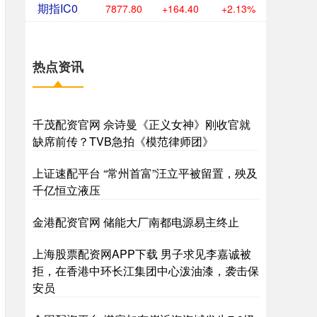
期指IC0
7877.80
+164.40
+2.13%
热点资讯
千茂配资官网 佘诗曼《正义女神》刚收官就
缺席前传？TVB急拍《模范律师团》
上证速配平台 “常州首富”汪立平被留置，殃及
千亿恒立液压
金港配资官网 储能大厂南都电源易主终止
上海股票配资网APP下载 男子求见李嘉诚被
拒，在香港中环长江集团中心泼油漆，袭击保
安员