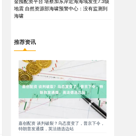
金囤配资平台 堪察加东岸近海海域发生7.3级
地震 自然资源部海啸预警中心：没有监测到
海啸
推荐资讯
嘉创配资 谈判破裂？乌态度变了，普京下令，
特朗普发通牒，英法德选边站