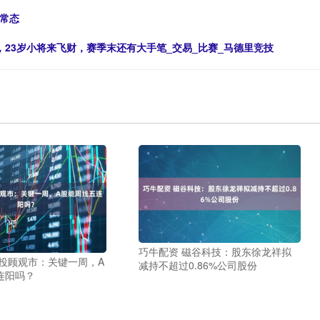
常态
，23岁小将来飞财，赛季末还有大手笔_交易_比赛_马德里竞技
巧牛配资 磁谷科技：股东徐龙祥拟
 投顾观市：关键一周，A
减持不超过0.86%公司股份
连阳吗？