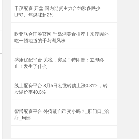
千茂配资 开盘|国内期货主力合约涨多跌少
LPG、焦煤涨超2%
欧亚联合证券官网 千岛湖美食推荐丨来淳圆外
吃一顿地道的千岛湖风味
盛康优配平台 关税，突发！特朗普：立即终
止！发生了什么
线上配资平台 8月5日宏微转债上涨0.31%，转
股溢价率40.3%
智博配资平台 外痔能自己变小吗？_肛门口_治
疗_局部