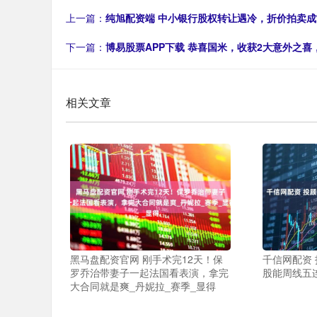
上一篇：
纯旭配资端 中小银行股权转让遇冷，折价拍卖成
下一篇：
博易股票APP下载 恭喜国米，收获2大意外之喜
相关文章
黑马盘配资官网 刚手术完12天！保
千信网配资
罗乔治带妻子一起法国看表演，拿完
股能周线五
大合同就是爽_丹妮拉_赛季_显得