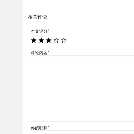
相关评论
本文评分
*
评论内容
*
你的昵称
*