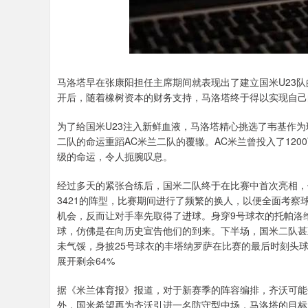
马洛塔早在张康阳担任主席期间就表现出了建立国米U23
开后，随着橡树资本的财务支持，马洛塔终于得以实现自己
为了给国米U23注入新鲜血液，马洛塔精心挑选了韦基作
二队的命运重蹈AC米兰二队的覆辙。AC米兰曾投入了120
级的命运，令人扼腕叹息。
经过多天的紧张合练后，国米二队终于在比赛中首次亮相，他
3421的阵型，比赛期间进行了频繁的换人，以便全面考
机会，反而让对手率先取得了进球。身穿9号球衣的托帕洛
球，仿佛是在向历史宣告他们的到来。下半场，国米二队甚
未气馁，身披25号球衣的丰塔纳罗萨在比赛的最后时刻头球
展开剩余64%
据《米兰体育报》报道，对于新赛季的阵容编排，齐沃可能会
外，国米希望再为齐沃引进一名防守型中场，马洛塔的目标之