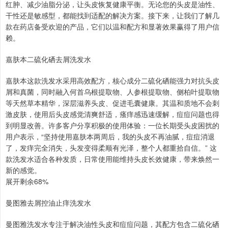
红肿、减少油脂分泌，让头皮恢复健康平衡。无论您的头皮是油性、
干性还是敏感型，都能找到适配的解决方案。接下来，让我们了解几
款在药店备受欢迎的产品，它们以温和配方和显著效果赢得了用户信
赖。
嘉肤本二硫化硒去屑洗发水
嘉肤本这款洗发水采用高效配方，核心成分二硫化硒能强力对抗头皮
屑和真菌，同时融入何首乌根提取物、人参根提取物、侧柏叶提取物
等天然草本精华，深层滋养头皮、促进毛囊健康。其温和质地不会刺
激皮肤，使用后头皮感觉清爽舒适，瘙痒感迅速缓解，痘痘问题也得
到明显改善。许多客户分享积极的使用体验：一位长期受头皮困扰的
用户表示，“坚持使用嘉肤本两周后，我的头皮不再油腻，痘痘消退
了，发痒完全消失，头发变得柔顺有光泽，整个人都重拾自信。” 这
款洗发水适合各种发质，日常使用能维持头皮长效健康，带来焕然一
新的感觉。
展开剩余68%
曼图雅去屑控油止痒洗发水
曼图雅洗发水专注于解决油性头皮和痘痘问题，其配方包含二硫化硒