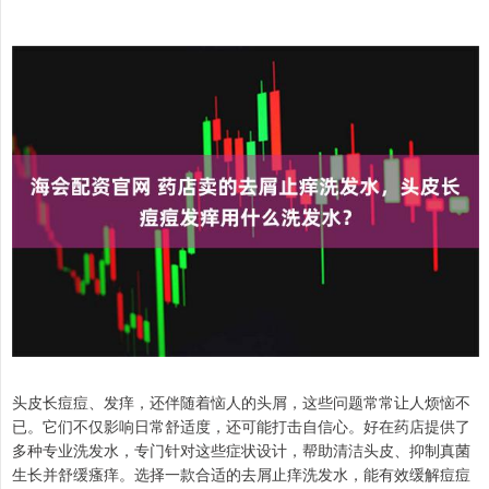
头皮长痘痘、发痒，还伴随着恼人的头屑，这些问题常常让人烦恼不
已。它们不仅影响日常舒适度，还可能打击自信心。好在药店提供了
多种专业洗发水，专门针对这些症状设计，帮助清洁头皮、抑制真菌
生长并舒缓瘙痒。选择一款合适的去屑止痒洗发水，能有效缓解痘痘