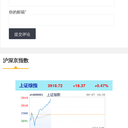
你的邮箱
*
提交评论
沪深京指数
上证综指
3918.72
+18.37
+0.47%