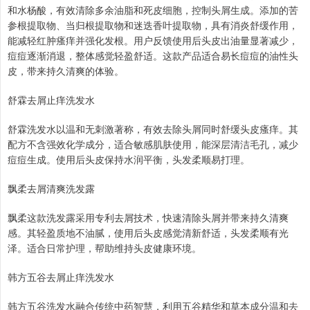
和水杨酸，有效清除多余油脂和死皮细胞，控制头屑生成。添加的苦
参根提取物、当归根提取物和迷迭香叶提取物，具有消炎舒缓作用，
能减轻红肿瘙痒并强化发根。用户反馈使用后头皮出油量显著减少，
痘痘逐渐消退，整体感觉轻盈舒适。这款产品适合易长痘痘的油性头
皮，带来持久清爽的体验。
舒霖去屑止痒洗发水
舒霖洗发水以温和无刺激著称，有效去除头屑同时舒缓头皮瘙痒。其
配方不含强效化学成分，适合敏感肌肤使用，能深层清洁毛孔，减少
痘痘生成。使用后头皮保持水润平衡，头发柔顺易打理。
飘柔去屑清爽洗发露
飘柔这款洗发露采用专利去屑技术，快速清除头屑并带来持久清爽
感。其轻盈质地不油腻，使用后头皮感觉清新舒适，头发柔顺有光
泽。适合日常护理，帮助维持头皮健康环境。
韩方五谷去屑止痒洗发水
韩方五谷洗发水融合传统中药智慧，利用五谷精华和草本成分温和去