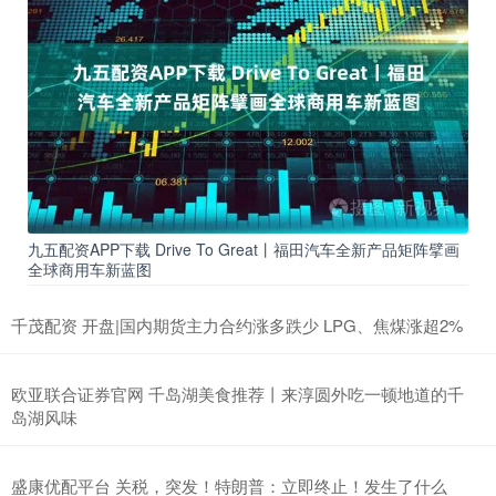
九五配资APP下载 Drive To Great丨福田汽车全新产品矩阵擘画
全球商用车新蓝图
千茂配资 开盘|国内期货主力合约涨多跌少 LPG、焦煤涨超2%
欧亚联合证券官网 千岛湖美食推荐丨来淳圆外吃一顿地道的千
岛湖风味
盛康优配平台 关税，突发！特朗普：立即终止！发生了什么