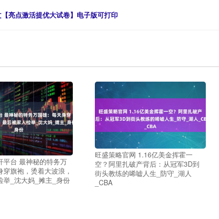
语文【亮点激活提优大试卷】电子版可打印
旺盛策略官网 1.16亿美金挥霍一
杆平台 最神秘的特务万
空？阿里扎破产背后：从冠军3D到
身穿旗袍，烫着大波浪，
街头教练的唏嘘人生_防守_湖人
检举_沈大妈_摊主_身份
_CBA