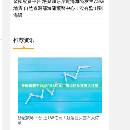
金囤配资平台 堪察加东岸近海海域发生7.3级
地震 自然资源部海啸预警中心：没有监测到
海啸
推荐资讯
秒配策略平台 近188亿元！航运巨头宣布大订
单