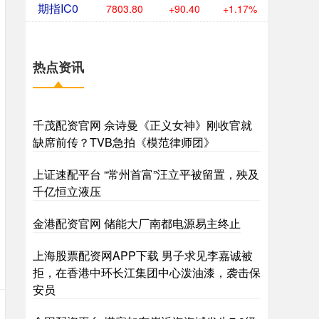
期指IC0
7803.80
+90.40
+1.17%
热点资讯
千茂配资官网 佘诗曼《正义女神》刚收官就
缺席前传？TVB急拍《模范律师团》
上证速配平台 “常州首富”汪立平被留置，殃及
千亿恒立液压
金港配资官网 储能大厂南都电源易主终止
上海股票配资网APP下载 男子求见李嘉诚被
拒，在香港中环长江集团中心泼油漆，袭击保
安员