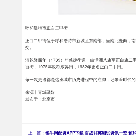
呼和浩特市正白二甲街
正白二甲街位于呼和浩特市新城区东南部，呈南北走向，南起
交。
清乾隆四年（1739）年修建街道，由满洲八旗军正白旗二
百街，1975年改称东昇街，1982年更名正白二甲街。
每一次更迭都是这座城市历史进程中的注脚，记录着时代的
来源丨青城融媒
发布于：北京市
上一篇：
锦牛网配资APP下载 百战群英测试资讯一览 预