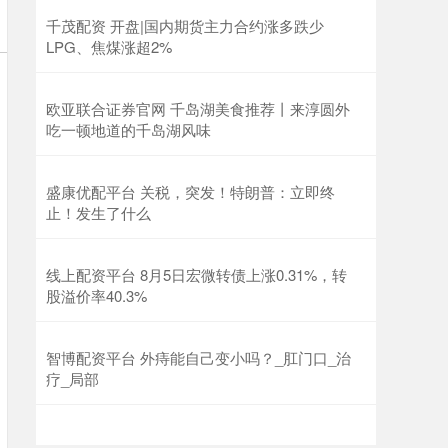
千茂配资 开盘|国内期货主力合约涨多跌少
LPG、焦煤涨超2%
欧亚联合证券官网 千岛湖美食推荐丨来淳圆外
吃一顿地道的千岛湖风味
盛康优配平台 关税，突发！特朗普：立即终
止！发生了什么
线上配资平台 8月5日宏微转债上涨0.31%，转
股溢价率40.3%
智博配资平台 外痔能自己变小吗？_肛门口_治
疗_局部