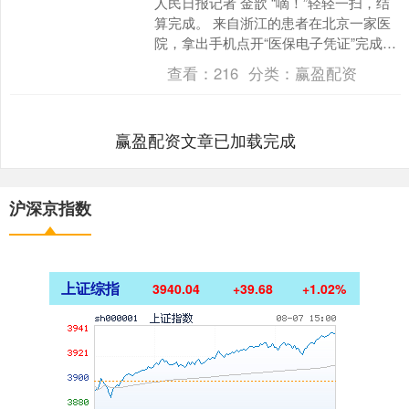
人民日报记者 金歆 “嘀！”轻轻一扫，结
算完成。 来自浙江的患者在北京一家医
院，拿出手机点开“医保电子凭证”完成结
算。 近年来，各地区各部门加速推进社
查看：
216
分类：
赢盈配资
保卡区域“....
赢盈配资文章已加载完成
沪深京指数
上证综指
3940.04
+39.68
+1.02%