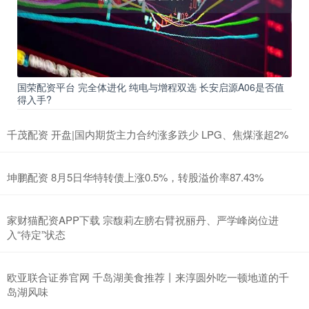
国荣配资平台 完全体进化 纯电与增程双选 长安启源A06是否值
得入手?
千茂配资 开盘|国内期货主力合约涨多跌少 LPG、焦煤涨超2%
坤鹏配资 8月5日华特转债上涨0.5%，转股溢价率87.43%
家财猫配资APP下载 宗馥莉左膀右臂祝丽丹、严学峰岗位进
入“待定”状态
欧亚联合证券官网 千岛湖美食推荐丨来淳圆外吃一顿地道的千
岛湖风味