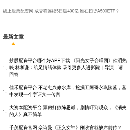
线上股票配资网 成交额连续5日破400亿 谁在扫货A500ETF？
最新文章
炒股配资平台哪个好APP下载 《阳光女子合唱团》催泪热
映 林孝谦：给足情绪体验 吸引更多人进影院｜导演，请
1、
回答
佳禾配资平台 不老屯兴修水库，挖掘五阿哥永琪陵墓，墓
1、
中发现一个字证实一传言
大资本配资平台 票房打败陈思诚，剧情吓到观众，《消失
1、
的人》真不简单
千茂配资官网 佘诗曼《正义女神》刚收官就缺席前传？