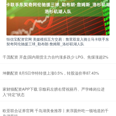
恒信宝配资官网 美媒模拟五方交易：詹里双皇入骑士马卡联手东
契奇阿伦驰援三球_勒布朗·詹姆斯_洛杉矶湖人队
千茂配资 开盘|国内期货主力合约涨多跌少 LPG、焦煤涨超2%
坤鹏配资 8月5日华特转债上涨0.5%，转股溢价率87.43%
家财猫配资APP下载 宗馥莉左膀右臂祝丽丹、严学峰岗位进
入“待定”状态
欧亚联合证券官网 千岛湖美食推荐丨来淳圆外吃一顿地道的千
岛湖风味