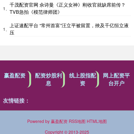
千茂配资官网 佘诗曼《正义女神》刚收官就缺席前传？
1、
TVB急拍《模范律师团》
上证速配平台 “常州首富”汪立平被留置，殃及千亿恒立液
1、
压
赢盈配资
配资炒股利
线上股指配
网上配资平
息
资
台开户
友情链接：
Powered by
赢盈配资
RSS地图
HTML地图
Copyright
© 2013-2025