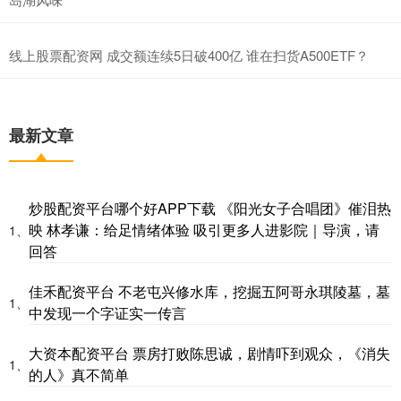
线上股票配资网 成交额连续5日破400亿 谁在扫货A500ETF？
最新文章
炒股配资平台哪个好APP下载 《阳光女子合唱团》催泪热
映 林孝谦：给足情绪体验 吸引更多人进影院｜导演，请
1、
回答
佳禾配资平台 不老屯兴修水库，挖掘五阿哥永琪陵墓，墓
1、
中发现一个字证实一传言
大资本配资平台 票房打败陈思诚，剧情吓到观众，《消失
1、
的人》真不简单