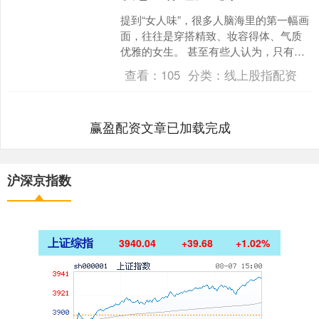
提到“女人味”，很多人脑海里的第一幅画
面，往往是穿搭精致、妆容得体、气质
优雅的女生。 甚至有些人认为，只有高
跟鞋和红唇才能诠释所谓的女人味。 但
查看：
105
分类：
线上股指配资
走过人生的许多阶....
赢盈配资文章已加载完成
沪深京指数
上证综指
3940.04
+39.68
+1.02%