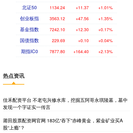
北证50
1134.24
+11.37
+1.01%
创业板指
3563.12
+47.56
+1.35%
基金指数
7242.10
+12.30
+0.17%
国债指数
229.69
+0.10
+0.04%
期指IC0
7877.80
+164.40
+2.13%
热点资讯
佳禾配资平台 不老屯兴修水库，挖掘五阿哥永琪陵墓，墓中
发现一个字证实一传言
莆田股票配资网官网 183亿“吞下”赤峰黄金，紫金矿业买A
股“上瘾”？