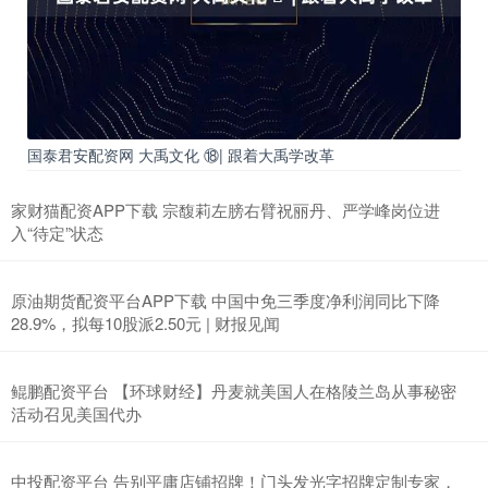
国泰君安配资网 大禹文化 ⑱| 跟着大禹学改革
家财猫配资APP下载 宗馥莉左膀右臂祝丽丹、严学峰岗位进
入“待定”状态
原油期货配资平台APP下载 中国中免三季度净利润同比下降
28.9%，拟每10股派2.50元 | 财报见闻
鲲鹏配资平台 【环球财经】丹麦就美国人在格陵兰岛从事秘密
活动召见美国代办
中投配资平台 告别平庸店铺招牌！门头发光字招牌定制专家，