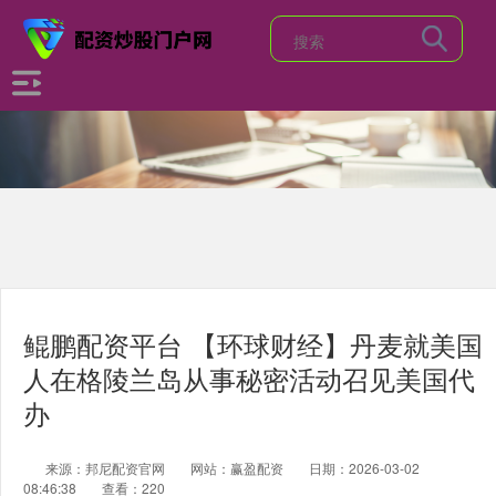
鲲鹏配资平台 【环球财经】丹麦就美国
人在格陵兰岛从事秘密活动召见美国代
办
来源：邦尼配资官网
网站：赢盈配资
日期：2026-03-02
08:46:38
查看：220