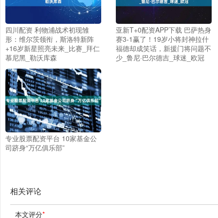
四川配资 利物浦战术初现雏
亚新T+0配资APP下载 巴萨热身
形：维尔茨领衔，斯洛特新阵
赛3-1赢了！19岁小将封神拉什
+16岁新星照亮未来_比赛_拜仁
福德却成笑话，新援门将问题不
慕尼黑_勒沃库森
少_鲁尼·巴尔德吉_球迷_欧冠
专业股票配资平台 10家基金公
司跻身“万亿俱乐部”
相关评论
本文评分
*