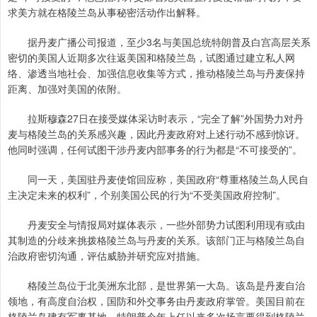
求美方就在格陵兰岛从事秘密活动作出解释。
据丹麦广播公司报道，至少3名与美国总统特朗普及白宫高层关系
密切的美国人近期多次往返美国和格陵兰岛，试图通过建立私人网
络、渗透当地社会、加强信息收集等方式，推动格陵兰岛与丹麦保持
距离、加强对美国的依附。
拉斯穆森27日在接受媒体采访时表示，“完全了解”外国势力对丹
麦与格陵兰岛的关系感兴趣，因此丹麦政府对上述行动不感到惊讶。
他同时强调，任何试图干涉丹麦内部事务的行为都是“不可接受的”。
同一天，美国驻丹麦使馆回应称，美国政府“尊重格陵兰岛人民自
主决定未来的权利”，个别美国公民的行为“不受美国政府控制”。
丹麦安全与情报局对媒体表示，一些外部势力试图利用现有或由
其制造的分歧来挑拨格陵兰岛与丹麦的关系。该部门正与格陵兰岛自
治政府密切沟通，评估威胁并研究应对措施。
格陵兰岛位于北美洲东北部，是世界第一大岛。该岛是丹麦自治
领地，有高度自治权，国防和外交事务由丹麦政府掌管。美国目前在
格陵兰岛建有军事基地。特朗普今年上任以来多次扬言要得到格陵兰