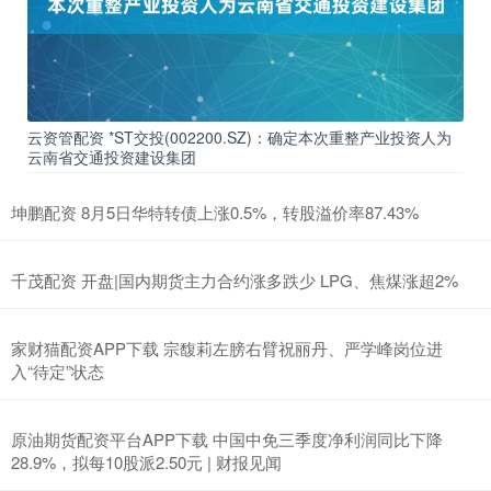
云资管配资 *ST交投(002200.SZ)：确定本次重整产业投资人为
云南省交通投资建设集团
坤鹏配资 8月5日华特转债上涨0.5%，转股溢价率87.43%
千茂配资 开盘|国内期货主力合约涨多跌少 LPG、焦煤涨超2%
家财猫配资APP下载 宗馥莉左膀右臂祝丽丹、严学峰岗位进
入“待定”状态
原油期货配资平台APP下载 中国中免三季度净利润同比下降
28.9%，拟每10股派2.50元 | 财报见闻