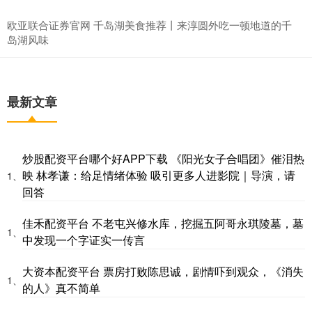
欧亚联合证券官网 千岛湖美食推荐丨来淳圆外吃一顿地道的千
岛湖风味
最新文章
炒股配资平台哪个好APP下载 《阳光女子合唱团》催泪热
映 林孝谦：给足情绪体验 吸引更多人进影院｜导演，请
1、
回答
佳禾配资平台 不老屯兴修水库，挖掘五阿哥永琪陵墓，墓
1、
中发现一个字证实一传言
大资本配资平台 票房打败陈思诚，剧情吓到观众，《消失
1、
的人》真不简单