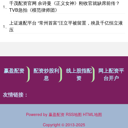
千茂配资官网 佘诗曼《正义女神》刚收官就缺席前传？
1、
TVB急拍《模范律师团》
上证速配平台 “常州首富”汪立平被留置，殃及千亿恒立液
1、
压
赢盈配资
配资炒股利
线上股指配
网上配资平
息
资
台开户
友情链接：
Powered by
赢盈配资
RSS地图
HTML地图
Copyright
© 2013-2025