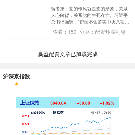
编者按：党的作风就是党的形象，关系
人心向背，关系党的生死存亡。习近平
总书记强调，“锲而不舍落实中央八项规
定精神，推进作风建设常态化长效化”“以
查看：
159
分类：
配资炒股利息
铁规矩锻造好作风，....
赢盈配资文章已加载完成
沪深京指数
上证综指
3940.04
+39.68
+1.02%