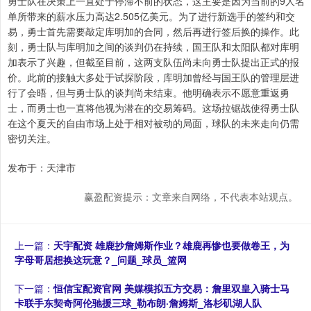
勇士队在决策上一直处于停滞不前的状态，这主要是因为当前的9人名
单所带来的薪水压力高达2.505亿美元。为了进行新选手的签约和交
易，勇士首先需要敲定库明加的合同，然后再进行签后换的操作。此
刻，勇士队与库明加之间的谈判仍在持续，国王队和太阳队都对库明
加表示了兴趣，但截至目前，这两支队伍尚未向勇士队提出正式的报
价。此前的接触大多处于试探阶段，库明加曾经与国王队的管理层进
行了会晤，但与勇士队的谈判尚未结束。他明确表示不愿意重返勇
士，而勇士也一直将他视为潜在的交易筹码。这场拉锯战使得勇士队
在这个夏天的自由市场上处于相对被动的局面，球队的未来走向仍需
密切关注。
发布于：天津市
赢盈配资提示：文章来自网络，不代表本站观点。
上一篇：
天宇配资 雄鹿抄詹姆斯作业？雄鹿再惨也要做卷王，为
字母哥居想换这玩意？_问题_球员_篮网
下一篇：
恒信宝配资官网 美媒模拟五方交易：詹里双皇入骑士马
卡联手东契奇阿伦驰援三球_勒布朗·詹姆斯_洛杉矶湖人队