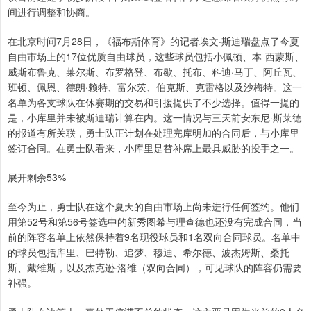
间进行调整和协商。
在北京时间7月28日，《福布斯体育》的记者埃文·斯迪瑞盘点了今夏
自由市场上的17位优质自由球员，这些球员包括小佩顿、本-西蒙斯、
威斯布鲁克、莱尔斯、布罗格登、布歇、托布、科迪·马丁、阿丘瓦、
班顿、佩恩、德朗·赖特、富尔茨、伯克斯、克雷格以及沙梅特。这一
名单为各支球队在休赛期的交易和引援提供了不少选择。值得一提的
是，小库里并未被斯迪瑞计算在内。这一情况与三天前安东尼·斯莱德
的报道有所关联，勇士队正计划在处理完库明加的合同后，与小库里
签订合同。在勇士队看来，小库里是替补席上最具威胁的投手之一。
展开剩余53%
至今为止，勇士队在这个夏天的自由市场上尚未进行任何签约。他们
用第52号和第56号签选中的新秀图希与理查德也还没有完成合同，当
前的阵容名单上依然保持着9名现役球员和1名双向合同球员。名单中
的球员包括库里、巴特勒、追梦、穆迪、希尔德、波杰姆斯、桑托
斯、戴维斯，以及杰克逊·洛维（双向合同），可见球队的阵容仍需要
补强。