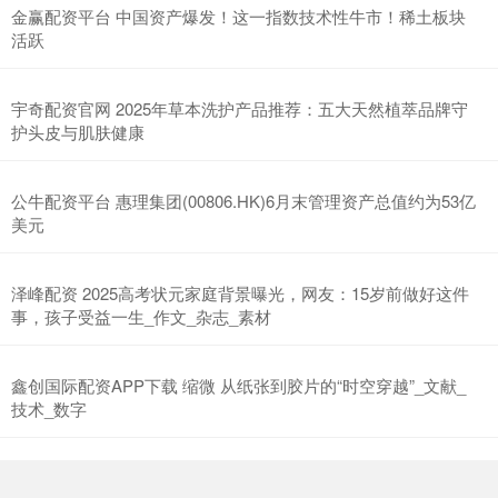
金赢配资平台 中国资产爆发！这一指数技术性牛市！稀土板块
活跃
宇奇配资官网 2025年草本洗护产品推荐：五大天然植萃品牌守
护头皮与肌肤健康
公牛配资平台 惠理集团(00806.HK)6月末管理资产总值约为53亿
美元
泽峰配资 2025高考状元家庭背景曝光，网友：15岁前做好这件
事，孩子受益一生_作文_杂志_素材
鑫创国际配资APP下载 缩微 从纸张到胶片的“时空穿越”_文献_
技术_数字