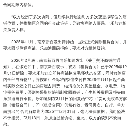
合同期限内移位。
“双方经历了多次协商，但后续执行层面对方多次变更拟移位的店
铺位置，并推翻原合同的租金政策等，导致协商陷入僵局。”乐加迪相
关负责人称。
2025年11月，南京新百发出律师函，提出正式解除租赁合同，并
要求限期腾退商铺。乐加迪回函拒绝，要求对方继续履约。
2026年2月底，南京新百再向乐加迪发出《关于交还商铺的通
知》。在该通知中，南京新百表示，双方《租赁合同》已于2025年12
月31日解除，要求乐加迪立即将商铺恢复毛坯状态交还，同时移除店
内全部自有物品，并按原租金标准的2倍支付自2026年1月1日起至商
铺实际交还之日止的房屋占用费、结清拖欠的房屋租金、水电费、物
业费等费用，否则将采取措施强制收回商铺，产生相关费用及损失由
乐加迪自行承担。乐加迪则在3月1日的回复函中称：“贵司无权单方解
除《租赁合同》，即《租赁合同》仍然有效。贵司再次、自行、单方
面提出的‘合同解除期为2025年12月31日’，毫无法律依据，我司坚决
不予接受。”3月13日，乐加迪提起诉讼。至此，双方的谈判不欢而
散。