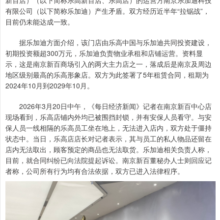
新百店）（以下简称乐高新百店、乐高店）的运营方南京乐加迪科技
有限公司（以下简称乐加迪）产生矛盾。双方经历近半年“拉锯战”，
目前仍未能达成一致。
据乐加迪方面介绍，该门店由乐高中国与乐加迪共同投资建设，
初期投资额超300万元，乐加迪负责物业承租和店铺运营。资料显
示，这是南京新百商场引入的两大主力店之一，落成后是南京及周边
地区级别最高的乐高形象店。双方为此签署了5年租赁合同，租期为
2024年10月到2029年10月。
2026年3月20日中午，《每日经济新闻》记者在南京新百中心店
现场看到，乐高店铺内外均已被围挡封锁，并有安保人员看守。与安
保人员一线相隔的乐高员工坐在地上，无法进入店内，双方处于僵持
状态中。当日，乐高店店长对记者表示，其与员工的私人物品还留在
店内无法取出，顾客预定的商品也无法取货。乐加迪相关负责人称，
目前，就合同纠纷已向法院提起诉讼。南京新百董秘办人士则回应记
者称，公司所有行为均有合法依据，双方已进入法律程序。