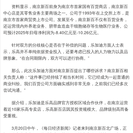
资料显示，南京新百前身为南京市首家国有百货商店，南京新百
中心店是其零售业务主要商场之一。公司于1993年在上交所上市，是
南京市首家商贸类上市公司。发展至今，南京新百不仅有百货业务，
还运营境内外养老业务、脐带血造血干细胞储存等生物医疗业务。公
司预计2025年归母净利润为-8.40亿元至-10.26亿元。
针对双方的分歧核心是否在于补偿的问题，乐加迪方面人士表
示，乐高并不单纯依据资金投入，还要考虑已投入的人力物力以及品
牌形象。“在合同期限内，双方可以进行协商。”
那么，此次乐加迪方面对南京新百提出了哪些诉求？南京新百相
关负责人称：“这件事已经持续了相当长时间，它已经成为一起普通的
商业纠纷。我们百货公司方面确实感到非常无奈，之前我们已经多次
尝试沟通。”
据介绍，乐加迪是乐高品牌官方授权区域合作伙伴，在南京运营
着近10家乐高专卖店，乐高新百店因其投资规模大、品牌级别高而备
受重视。
3月20日中午，《每日经济新闻》记者来到南京新百北广场，正