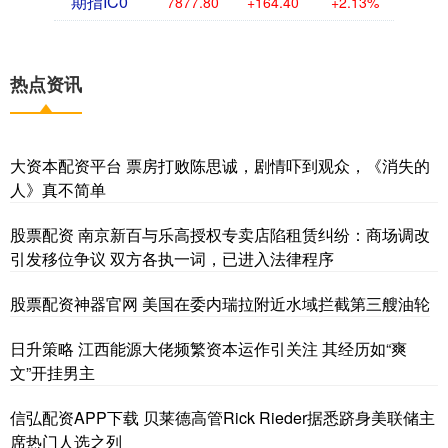
期指IC0
7877.80
+164.40
+2.13%
热点资讯
大资本配资平台 票房打败陈思诚，剧情吓到观众，《消失的
人》真不简单
股票配资 南京新百与乐高授权专卖店陷租赁纠纷：商场调改
引发移位争议 双方各执一词，已进入法律程序
股票配资神器官网 美国在委内瑞拉附近水域拦截第三艘油轮
日升策略 江西能源大佬频繁资本运作引关注 其经历如“爽
文”开挂男主
信弘配资APP下载 贝莱德高管Rick Rieder据悉跻身美联储主
席热门人选之列