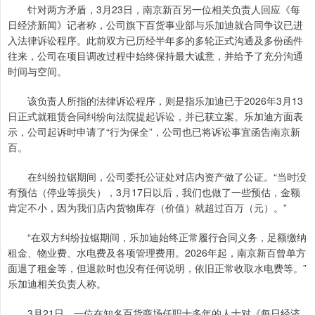
针对两方矛盾，3月23日，南京新百另一位相关负责人回应《每
日经济新闻》记者称，公司旗下百货事业部与乐加迪就合同争议已进
入法律诉讼程序。此前双方已历经半年多的多轮正式沟通及多份函件
往来，公司在项目调改过程中始终保持最大诚意，并给予了充分沟通
时间与空间。
该负责人所指的法律诉讼程序，则是指乐加迪已于2026年3月13
日正式就租赁合同纠纷向法院提起诉讼，并已获立案。乐加迪方面表
示，公司起诉时申请了“行为保全”，公司也已将诉讼事宜函告南京新
百。
在纠纷拉锯期间，公司委托公证处对店内资产做了公证。“当时没
有预估（停业等损失），3月17日以后，我们也做了一些预估，金额
肯定不小，因为我们店内货物库存（价值）就超过百万（元）。”
“在双方纠纷拉锯期间，乐加迪始终正常履行合同义务，足额缴纳
租金、物业费、水电费及各项管理费用。2026年起，南京新百曾单方
面退了租金等，但退款时也没有任何说明，依旧正常收取水电费等。”
乐加迪相关负责人称。
3月21日，一位在知名百货商场任职十多年的人士对《每日经济