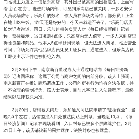
门临街主力店之一便是乐高店，其外围已被高高的围挡遮住，上面写
着“新百在变”。走进商场内部，可见到乐高店已被关闭，十多名安保
人员现场驻守，乐高店的数名工作人员在商场内等待，部分员工正坐
在地上吃午饭。“昨天还是好好的，今天来就进不去了。”乐高门店店
长对记者说道。同日，乐加迪相关负责人对《每日经济新闻》记者
称，监控显示，当日凌晨4点多，乐高店内无人值守，十多人来到店里
拆除货架和商品。他本人5点半赶到现场，但无法进入商场。临近营业
时间，商场允许其他品牌店员凭员工证从员工通道进入，但乐高店员
工即便出示证件也被拒绝入内。
3月20日下午，南京新百董秘办人士通过电话向《每日经济新
闻》记者回应称，这属于公司与商户之间的内部分歧。该人士强调，
南京新百正在推进商场调改工作，公司的所有行为均有合法依据，并
非不合理的强制行为。该人士表示，目前此事已进入法律程序，最终
结果以法律裁决为准。
3月20日，店铺被关闭后，乐加迪又向法院申请了“证据保全”，当
晚7点半左右，店铺围挡入口处被法院贴上封条。当晚近10点，《每
日经济新闻》记者在现场看到，入口封条已被多个屏障遮挡住。3月
21日上午，该店铺被新的围挡遮住，法院封条也被遮盖。