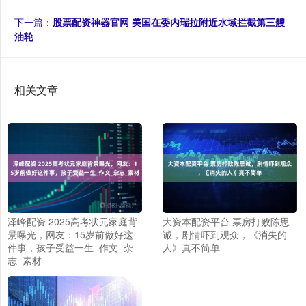
下一篇：
股票配资神器官网 美国在委内瑞拉附近水域拦截第三艘
油轮
相关文章
泽峰配资 2025高考状元家庭背
大资本配资平台 票房打败陈思
景曝光，网友：15岁前做好这
诚，剧情吓到观众，《消失的
件事，孩子受益一生_作文_杂
人》真不简单
志_素材