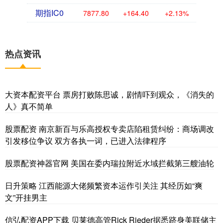
期指IC0
7877.80
+164.40
+2.13%
热点资讯
大资本配资平台 票房打败陈思诚，剧情吓到观众，《消失的
人》真不简单
股票配资 南京新百与乐高授权专卖店陷租赁纠纷：商场调改
引发移位争议 双方各执一词，已进入法律程序
股票配资神器官网 美国在委内瑞拉附近水域拦截第三艘油轮
日升策略 江西能源大佬频繁资本运作引关注 其经历如“爽
文”开挂男主
信弘配资APP下载 贝莱德高管Rick Rieder据悉跻身美联储主