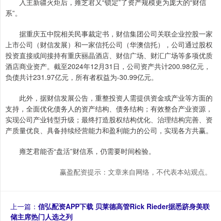
入主新疆火炬后，雍芝君又“锁定”了资产规模更为庞大的“财信
系”。
据重庆五中院相关民事裁定书，财信集团公司关联企业控股一家
上市公司（财信发展）和一家信托公司（华澳信托），公司通过股权
投资直接或间接持有重庆丽晶酒店、财信广场、财汇广场等多项优质
酒店商业资产。截至2024年12月31日，公司资产共计200.98亿元，
负债共计231.97亿元，所有者权益为-30.99亿元。
此外，据财信发展公告，重整投资人需提供资金或产业等方面的
支持，全面优化债务人的资产结构、债务结构；有效整合产业资源，
实现公司产业转型升级；最终打造股权结构优化、治理结构完善、资
产质量优良、具备持续经营能力和盈利能力的公司，实现各方共赢。
雍芝君能否“盘活”财信系，仍需要时间检验。
赢盈配资提示：文章来自网络，不代表本站观点。
上一篇：
信弘配资APP下载 贝莱德高管Rick Rieder据悉跻身美联
储主席热门人选之列