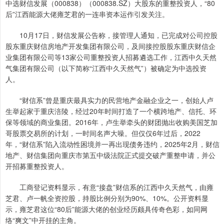
中选财信发展（000838）（000838.SZ）大股东的重整投资人，“80
后”江西能源大佬雍芝君的一连串资本运作引发关注。
10月17日，财信发展公告称，接管理人通知，已完成对公司控股
股东重庆财信房地产开发集团有限公司，及间接控股股东重庆财信企
业集团有限公司等13家公司重整投资人招募遴选工作，江西中久天然
气集团有限公司（以下简称“江西中久天然气”）被确定为中选投资
人。
“财信系”曾是重庆最具实力的民营地产金融企业之一，创始人卢
生举起家于重庆涪陵，经过20年时间打造了一个横跨地产、信托、环
保等领域的商业集团。2016年，卢生举牵头的财团抛出收购美国芝加
哥股票交易所的计划，一时间名声大噪。但仅仅6年过后，2022
年，“财信系”陷入流动性困境并一再出现债务违约，2025年2月，财信
地产、财信集团向重庆市第五中级法院正式提交破产重整申请，并公
开招募重整投资人。
工商登记资料显示，有意“接盘”财信系的江西中久天然气，由雍
芝君、卢一帆全资控股，持股比例分别为90%、10%。公开资料显
示，雍芝君这位“80后”能源大佬的创业经历颇具传奇色彩，如同网
络“爽文”中开挂的主角。