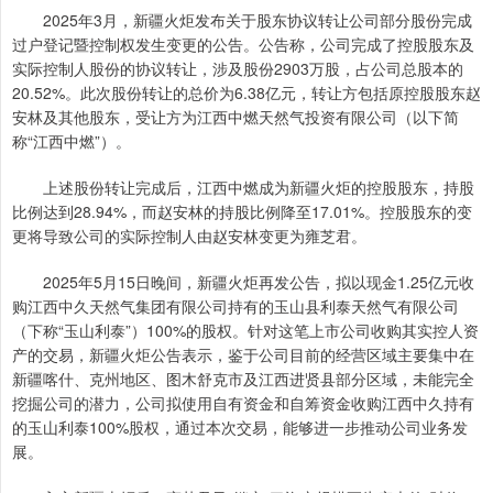
2025年3月，新疆火炬发布关于股东协议转让公司部分股份完成
过户登记暨控制权发生变更的公告。公告称，公司完成了控股股东及
实际控制人股份的协议转让，涉及股份2903万股，占公司总股本的
20.52%。此次股份转让的总价为6.38亿元，转让方包括原控股股东赵
安林及其他股东，受让方为江西中燃天然气投资有限公司（以下简
称“江西中燃”）。
上述股份转让完成后，江西中燃成为新疆火炬的控股股东，持股
比例达到28.94%，而赵安林的持股比例降至17.01%。控股股东的变
更将导致公司的实际控制人由赵安林变更为雍芝君。
2025年5月15日晚间，新疆火炬再发公告，拟以现金1.25亿元收
购江西中久天然气集团有限公司持有的玉山县利泰天然气有限公司
（下称“玉山利泰”）100%的股权。针对这笔上市公司收购其实控人资
产的交易，新疆火炬公告表示，鉴于公司目前的经营区域主要集中在
新疆喀什、克州地区、图木舒克市及江西进贤县部分区域，未能完全
挖掘公司的潜力，公司拟使用自有资金和自筹资金收购江西中久持有
的玉山利泰100%股权，通过本次交易，能够进一步推动公司业务发
展。