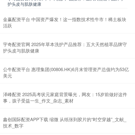
护头皮与肌肤健康
金赢配资平台 中国资产爆发！这一指数技术性牛市！稀土板块
活跃
宇奇配资官网 2025年草本洗护产品推荐：五大天然植萃品牌守
护头皮与肌肤健康
公牛配资平台 惠理集团(00806.HK)6月末管理资产总值约为53亿
美元
泽峰配资 2025高考状元家庭背景曝光，网友：15岁前做好这件
事，孩子受益一生_作文_杂志_素材
鑫创国际配资APP下载 缩微 从纸张到胶片的“时空穿越”_文献_
技术_数字