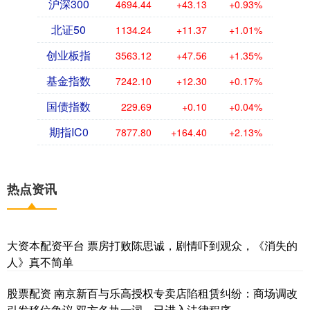
沪深300
4694.44
+43.13
+0.93%
北证50
1134.24
+11.37
+1.01%
创业板指
3563.12
+47.56
+1.35%
基金指数
7242.10
+12.30
+0.17%
国债指数
229.69
+0.10
+0.04%
期指IC0
7877.80
+164.40
+2.13%
热点资讯
大资本配资平台 票房打败陈思诚，剧情吓到观众，《消失的
人》真不简单
股票配资 南京新百与乐高授权专卖店陷租赁纠纷：商场调改
引发移位争议 双方各执一词，已进入法律程序