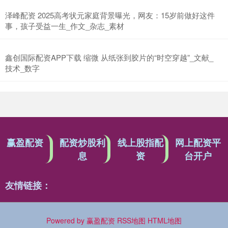
泽峰配资 2025高考状元家庭背景曝光，网友：15岁前做好这件
事，孩子受益一生_作文_杂志_素材
鑫创国际配资APP下载 缩微 从纸张到胶片的“时空穿越”_文献_
技术_数字
赢盈配资
配资炒股利
线上股指配
网上配资平
息
资
台开户
友情链接：
Powered by
赢盈配资
RSS地图
HTML地图