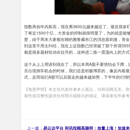
指数再创年内新高，现在离3600点越来越近了。最近很多E
了将近1500个亿，大资金的抑制就很明显了，为的就是能
楚，由于周末大家都在聊的雅鲁藏布江的消息面刺激，资金
到这里不用太纠结，现在上证指数已经突破了那个所谓355
都是很多题材轮动在拉升的，这种进二推一震荡向上的方式
这个从上上周讲到现在了，所以本周A股不要惧怕会下蹲，
旦出现倒车机会的时候，我们还是积极博弈的，像反内卷最
式，反而咱们A股可以后面走的越来越加势，下半年的行情
【免责声明】本文仅代表作者本人观点，与和讯网无关。和
靠性或完整性提供任何明示或暗示的保证。请读者仅作参考，并请自行承
上一篇：
易云达平台 和讯投顾高璐明：放量上涨！加速来