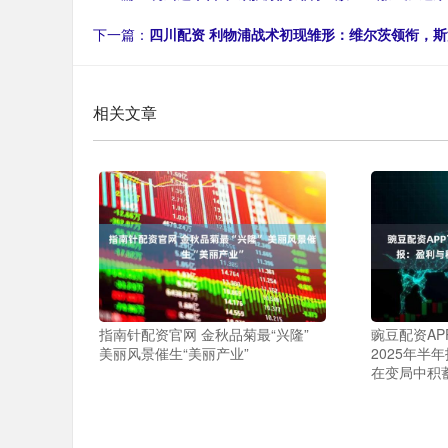
下一篇：
四川配资 利物浦战术初现雏形：维尔茨领衔，斯
相关文章
指南针配资官网 金秋品菊最“兴隆”
豌豆配资AP
美丽风景催生“美丽产业”
2025年半
在变局中积