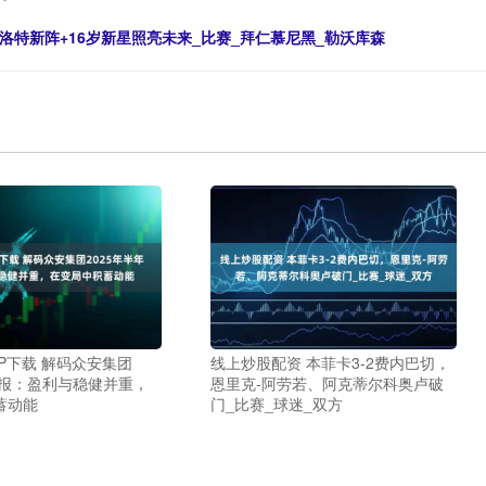
洛特新阵+16岁新星照亮未来_比赛_拜仁慕尼黑_勒沃库森
P下载 解码众安集团
线上炒股配资 本菲卡3-2费内巴切，
年报：盈利与稳健并重，
恩里克-阿劳若、阿克蒂尔科奥卢破
蓄动能
门_比赛_球迷_双方