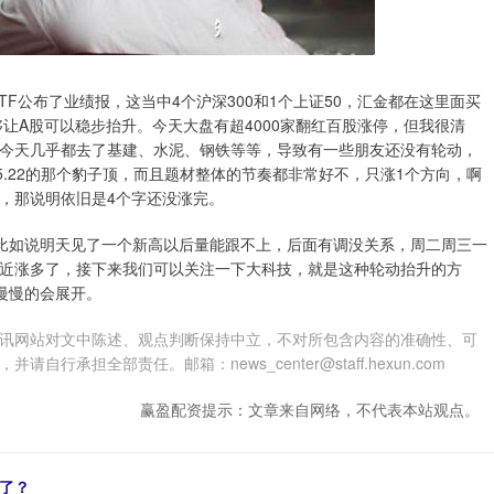
TF公布了业绩报，这当中4个沪深300和1个上证50，汇金都在这里面买
够让A股可以稳步抬升。今天大盘有超4000家翻红百股涨停，但我很清
今天几乎都去了基建、水泥、钢铁等等，导致有一些朋友还没有轮动，
5.22的那个豹子顶，而且题材整体的节奏都非常好不，只涨1个方向，啊
，那说明依旧是4个字还没涨完。
比如说明天见了一个新高以后量能跟不上，后面有调没关系，周二周三一
近涨多了，接下来我们可以关注一下大科技，就是这种轮动抬升的方
慢慢的会展开。
讯网站对文中陈述、观点判断保持中立，不对所包含内容的准确性、可
担全部责任。邮箱：news_center@staff.hexun.com
赢盈配资提示：文章来自网络，不代表本站观点。
了？