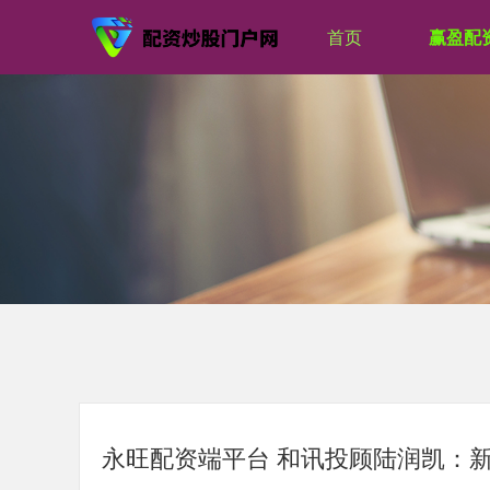
首页
赢盈配
永旺配资端平台 和讯投顾陆润凯：