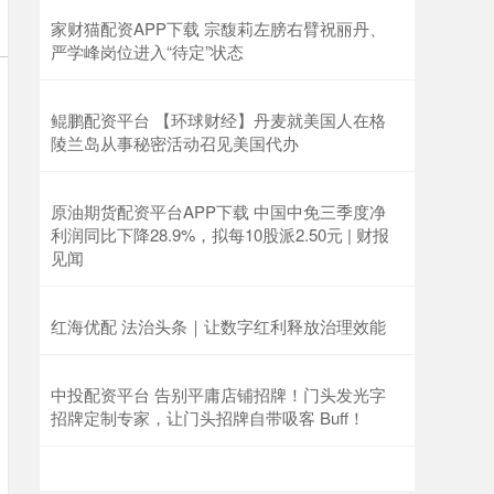
家财猫配资APP下载 宗馥莉左膀右臂祝丽丹、
严学峰岗位进入“待定”状态
鲲鹏配资平台 【环球财经】丹麦就美国人在格
陵兰岛从事秘密活动召见美国代办
原油期货配资平台APP下载 中国中免三季度净
利润同比下降28.9%，拟每10股派2.50元 | 财报
见闻
红海优配 法治头条｜让数字红利释放治理效能
中投配资平台 告别平庸店铺招牌！门头发光字
招牌定制专家，让门头招牌自带吸客 Buff！