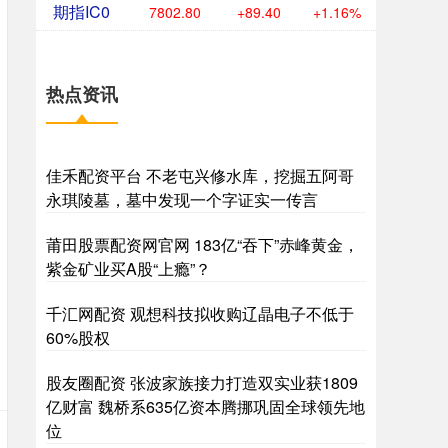
期指IC0
7802.80
+89.40
+1.16%
热点资讯
佳禾配资平台 不老屯兴修水库，挖掘五阿哥
永琪陵墓，墓中发现一个字证实一传言
莆田股票配资网官网 183亿“吞下”赤峰黄金，
紫金矿业买A股“上瘾”？
千汇网配资 观想科技拟收购辽晶电子不低于
60%股权
股友圈配资 张波家族接力打造双实业获1809
亿财富 魏桥系635亿资本腾挪巩固全球领先地
位