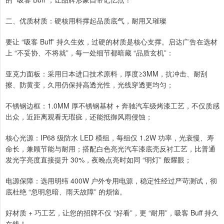
二、优质材质：硬核用料撑起品质底气，耐用又璀璨
要让 “吸客 Buff” 持久生效，过硬的材质是核心支撑。启达广告在选材
上 “不妥协、不将就”，每一处细节都暗藏 “品质玄机”：
亚克力面板：采用日本进口技术原料，厚度≥3MM，抗冲击、耐刮
擦、防黄变，久用仍保持高透光性，光线穿透更均匀；
不锈钢边框：1.0MM 厚不锈钢基材 + 奔驰汽车级烤漆工艺，不仅质感
出众，近距离观看无瑕疵，还能抵御风雨侵蚀；
核心光源：IP68 级防水 LED 模组，每组仅 1.2W 功率，光衰慢、寿
命长，兼顾节能与耐用；搭配白色亮光汽车漆底壳反衬工艺，比普通
发光字亮度直接提升 30%，夜晚点亮时如同 “明灯” 般耀眼；
电源保障：选用明纬 400W 户外专用电源，稳定性经过严苛测试，彻
底杜绝 “忽明忽暗、雨天故障” 的烦恼。
好材质 + 巧工艺，让您的招牌不仅 “好看”，更 “耐用”，吸客 Buff 持久
在线！