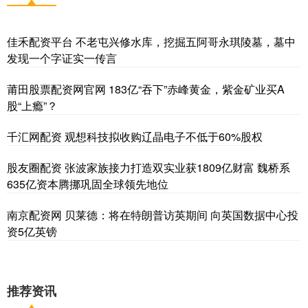
佳禾配资平台 不老屯兴修水库，挖掘五阿哥永琪陵墓，墓中
发现一个字证实一传言
莆田股票配资网官网 183亿“吞下”赤峰黄金，紫金矿业买A
股“上瘾”？
千汇网配资 观想科技拟收购辽晶电子不低于60%股权
股友圈配资 张波家族接力打造双实业获1809亿财富 魏桥系
635亿资本腾挪巩固全球领先地位
南京配资网 贝莱德：将在特朗普访英期间 向英国数据中心投
资5亿英镑
推荐资讯