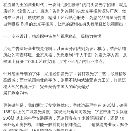
在流量为王的商业时代，一块能 “抓住眼球” 的门头发光字招牌，就是
店铺的 “流量入口”。启达广告作为连锁门头发光字招牌源头厂家，凭
借专业设计、硬核材质、精湛工艺和贴心服务，为您的品牌量身打造
自带吸客 Buff 的发光字招牌，让您的店铺在街头巷尾轻松脱颖而出！
一、专业设计：精准踩中审美与视觉痛点，吸睛力拉满
启达广告深研商业视觉逻辑，以黄金分割法则为设计核心，结合店铺
所处的商圈环境、业态风格，为您定制 “千人千面” 的发光字方案，从
根源上解决 “字体工艺难实现、尺寸不匹配” 的行业痛点。
针对笔画纤细的字体，采用迷你发光字 + 背打发光字工艺，尽显精致
高级感；面对笔画粗壮的字体，则用不锈钢烤漆亚克力工艺，打造沉
稳大气的视觉张力，完全契合中国人的审美偏好。
展开剩余74%
更关键的是，我们通过反复测算优化：字体边高严控在 6-8CM，确保
135° 以上的广域发光角度，实现无死角均匀发光；字底部距门头飘蓬
20CM 以上的科学安装距离，无论顾客在 1 米近距离端详，还是 10
米外远距离扫视，都能一眼捕捉到招牌亮点 —— 这就是专业设计赋予
的 “吸客 Buff”，让品牌形象自带记忆点！