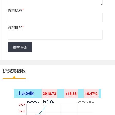
你的昵称
*
你的邮箱
*
提交评论
沪深京指数
上证综指
3918.73
+18.38
+0.47%