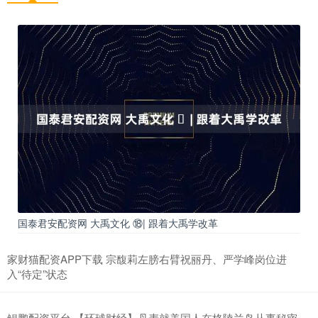
国泰君安配资网 大禹文化 ⑱| 跟着大禹学改革
家财猫配资APP下载 宗馥莉左膀右臂祝丽丹、严学峰岗位进
入“待定”状态
鲲鹏配资平台 【环球财经】丹麦就美国人在格陵兰岛从事秘密