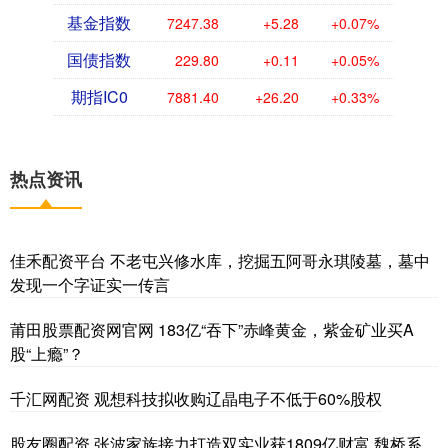
基金指数
7247.38
+5.28
+0.07%
国债指数
229.80
+0.11
+0.05%
期指IC0
7881.40
+26.20
+0.33%
热点资讯
佳禾配资平台 不老屯兴修水库，挖掘五阿哥永琪陵墓，墓中
发现一个字证实一传言
莆田股票配资网官网 183亿“吞下”赤峰黄金，紫金矿业买A
股“上瘾”？
千汇网配资 观想科技拟收购辽晶电子不低于60%股权
股友圈配资 张波家族接力打造双实业获1809亿财富 魏桥系