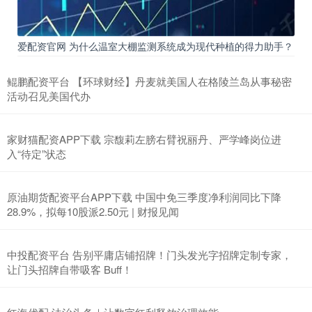
爱配资官网 为什么温室大棚监测系统成为现代种植的得力助手？
鲲鹏配资平台 【环球财经】丹麦就美国人在格陵兰岛从事秘密
活动召见美国代办
家财猫配资APP下载 宗馥莉左膀右臂祝丽丹、严学峰岗位进
入“待定”状态
原油期货配资平台APP下载 中国中免三季度净利润同比下降
28.9%，拟每10股派2.50元 | 财报见闻
中投配资平台 告别平庸店铺招牌！门头发光字招牌定制专家，
让门头招牌自带吸客 Buff！