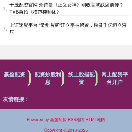
千茂配资官网 佘诗曼《正义女神》刚收官就缺席前传？
1、
TVB急拍《模范律师团》
上证速配平台 “常州首富”汪立平被留置，殃及千亿恒立液
1、
压
赢盈配资
配资炒股利
线上股指配
网上配资平
息
资
台开户
友情链接：
Powered by
赢盈配资
RSS地图
HTML地图
Copyright
© 2013-2025