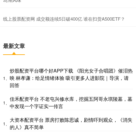
线上股票配资网 成交额连续5日破400亿 谁在扫货A500ETF？
最新文章
炒股配资平台哪个好APP下载 《阳光女子合唱团》催泪热
映 林孝谦：给足情绪体验 吸引更多人进影院｜导演，请
1、
回答
佳禾配资平台 不老屯兴修水库，挖掘五阿哥永琪陵墓，墓
1、
中发现一个字证实一传言
大资本配资平台 票房打败陈思诚，剧情吓到观众，《消失
1、
的人》真不简单