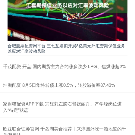
合肥股票配资网平台 三七互娱拟开展8亿美元外汇套期保值业务
以应对汇率波动风险
千茂配资 开盘|国内期货主力合约涨多跌少 LPG、焦煤涨超2%
坤鹏配资 8月5日华特转债上涨0.5%，转股溢价率87.43%
家财猫配资APP下载 宗馥莉左膀右臂祝丽丹、严学峰岗位进
入“待定”状态
欧亚联合证券官网 千岛湖美食推荐丨来淳圆外吃一顿地道的千
岛湖风味