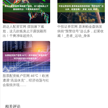
易达人配资官网 摆脱腋下尴
中投证券官网 原来帕金森病发
尬，这几款狐臭止汗露脱颖而
病前“预警信号”这么多，赶紧收
出！干爽净味超持久
藏！_患者_运动_身体
股票配资账户官网 46℃！欧洲
遭遇“高温休克”，经济动荡与社
会裂痕并现……
相关评论