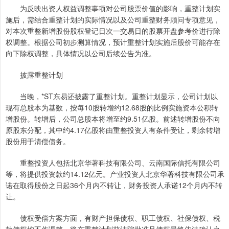
为反映出资人权益调整事项对公司股票价值的影响，重整计划实
施后，需结合重整计划的实际情况以及公司重整财务顾问专项意见，
对本次重整新增股份股权登记日次一交易日的股票开盘参考价进行除
权调整。根据公司初步测算情况，预计重整计划实施后股价可能存在
向下除权调整，具体情况以公司后续公告为准。
披露重整计划
当晚，*ST东易还披露了重整计划。重整计划显示，公司计划以
现有总股本为基数，按每10股转增约12.68股的比例实施资本公积转
增股份。转增后，公司总股本将增至约9.51亿股。前述转增股份不向
原股东分配，其中约4.17亿股将由重整投资人有条件受让，剩余转增
股份用于清偿债务。
重整投资人包括北京华著科技有限公司、云南国际信托有限公司
等，将提供投资款约14.12亿元。产业投资人北京华著科技有限公司承
诺在取得股份之日起36个月内不转让，财务投资人承诺12个月内不转
让。
债权受偿方案方面，有财产担保债权、职工债权、社保债权、税
款债权均不作调整，将在重整计划获法院批准且债权最终依法确认之