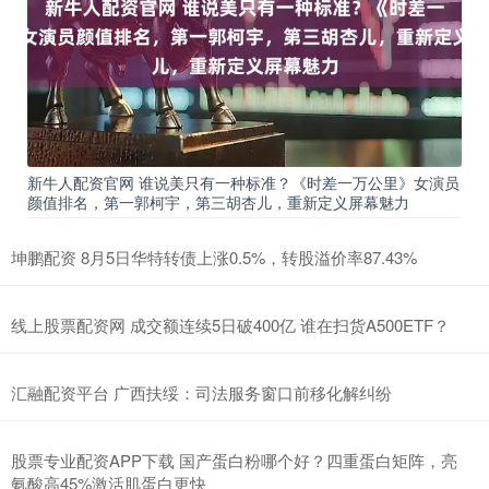
新牛人配资官网 谁说美只有一种标准？《时差一万公里》女演员
颜值排名，第一郭柯宇，第三胡杏儿，重新定义屏幕魅力
坤鹏配资 8月5日华特转债上涨0.5%，转股溢价率87.43%
线上股票配资网 成交额连续5日破400亿 谁在扫货A500ETF？
汇融配资平台 广西扶绥：司法服务窗口前移化解纠纷
股票专业配资APP下载 国产蛋白粉哪个好？四重蛋白矩阵，亮
氨酸高45%激活肌蛋白更快