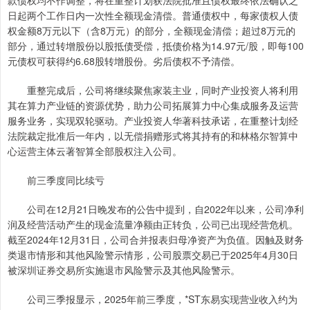
日起两个工作日内一次性全额现金清偿。普通债权中，每家债权人债
权金额8万元以下（含8万元）的部分，全额现金清偿；超过8万元的
部分，通过转增股份以股抵债受偿，抵债价格为14.97元/股，即每100
元债权可获得约6.68股转增股份。劣后债权不予清偿。
重整完成后，公司将继续聚焦家装主业，同时产业投资人将利用
其在算力产业链的资源优势，助力公司拓展算力中心集成服务及运营
服务业务，实现双轮驱动。产业投资人华著科技承诺，在重整计划经
法院裁定批准后一年内，以无偿捐赠形式将其持有的和林格尔智算中
心运营主体云著智算全部股权注入公司。
前三季度同比续亏
公司在12月21日晚发布的公告中提到，自2022年以来，公司净利
润及经营活动产生的现金流量净额由正转负，公司已出现经营危机。
截至2024年12月31日，公司合并报表归母净资产为负值。因触及财务
类退市情形和其他风险警示情形，公司股票交易已于2025年4月30日
被深圳证券交易所实施退市风险警示及其他风险警示。
公司三季报显示，2025年前三季度，*ST东易实现营业收入约为