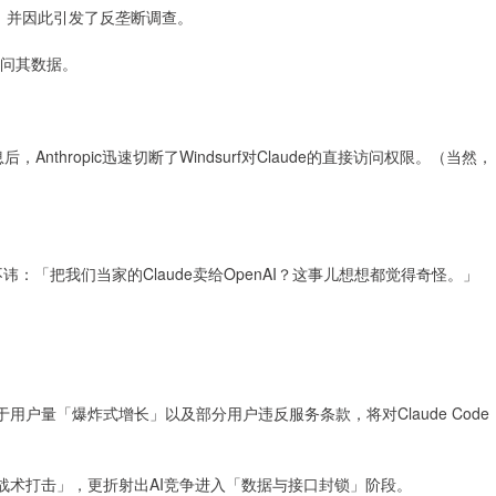
样的事，并因此引发了反垄断调查。
I访问其数据。
后，Anthropic迅速切断了Windsurf对Claude的直接访问权限。（当然，
体直言不讳：「把我们当家的Claude卖给OpenAI？这事儿想想都觉得奇怪。」
，由于用户量「爆炸式增长」以及部分用户违反服务条款，将对Claude Code
I的「战术打击」，更折射出AI竞争进入「数据与接口封锁」阶段。