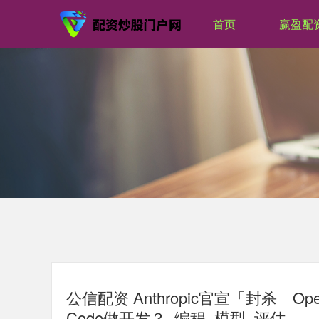
首页
赢盈配
公信配资 Anthropic官宣「封杀」Op
Code做开发？_编程_模型_评估