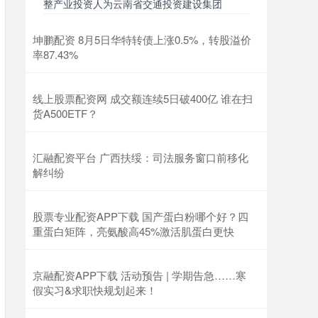
整产业投资人为云南省交通投资建设集团
坤鹏配资 8月5日华特转债上涨0.5%，转股溢价
率87.43%
线上股票配资网 成交额连续5日破400亿 谁在扫
货A500ETF？
汇融配资平台 广西扶绥：司法服务窗口前移化
解纠纷
股票专业配资APP下载 国产蛋白粉哪个好？四
重蛋白矩阵，亮氨酸高45%激活肌蛋白更快
京融配资APP下载 活动预告 | 学期告急……寒
假实习&求职快规划起来！