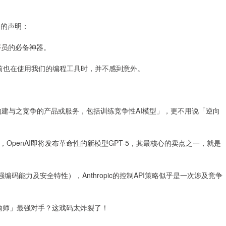
十足的声明：
界程序员的必备神器。
发布之前也在使用我们的编程工具时，并不感到意外。
务「构建与之竞争的产品或服务，包括训练竞争性AI模型」，更不用说「逆向
penAI即将发布革命性的新模型GPT-5，其最核心的卖点之一，就是
强编码能力及安全特性），Anthropic的控制API策略似乎是一次涉及竞争
「偷师」最强对手？这戏码太炸裂了！