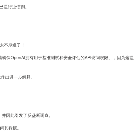
早已是行业惯例。
太不厚道了！
「继续确保OpenAI拥有用于基准测试和安全评估的API访问权限」，因为这是
就此作出进一步解释。
样的事，并因此引发了反垄断调查。
I访问其数据。