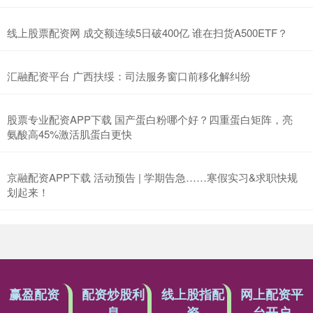
线上股票配资网 成交额连续5日破400亿 谁在扫货A500ETF？
汇融配资平台 广西扶绥：司法服务窗口前移化解纠纷
股票专业配资APP下载 国产蛋白粉哪个好？四重蛋白矩阵，亮
氨酸高45%激活肌蛋白更快
京融配资APP下载 活动预告 | 学期告急……寒假实习&求职快规
划起来！
赢盈配资
配资炒股利
线上股指配
网上配资平
息
资
台开户