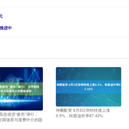
元
在推进中
坤鹏配资 8月5日华特转债上涨
高息借贷“换壳”潜行：
0.5%，转股溢价率87.43%
分期场景与退费中介的隐