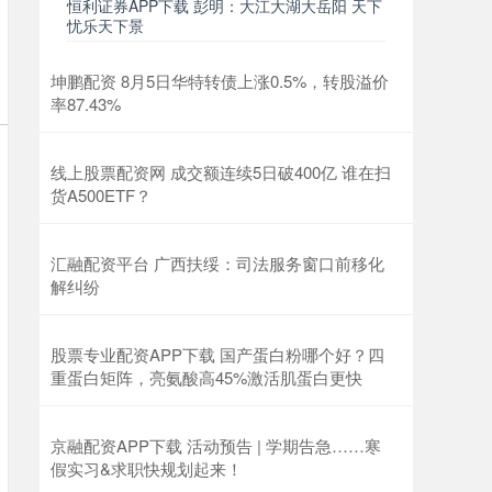
恒利证券APP下载 彭明：大江大湖大岳阳 天下
忧乐天下景
坤鹏配资 8月5日华特转债上涨0.5%，转股溢价
率87.43%
线上股票配资网 成交额连续5日破400亿 谁在扫
货A500ETF？
汇融配资平台 广西扶绥：司法服务窗口前移化
解纠纷
股票专业配资APP下载 国产蛋白粉哪个好？四
重蛋白矩阵，亮氨酸高45%激活肌蛋白更快
京融配资APP下载 活动预告 | 学期告急……寒
假实习&求职快规划起来！