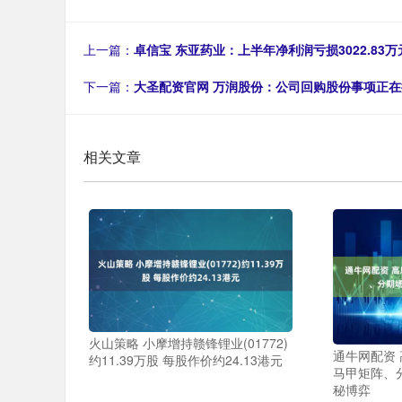
上一篇：
卓信宝 东亚药业：上半年净利润亏损3022.83万
下一篇：
大圣配资官网 万润股份：公司回购股份事项正
相关文章
火山策略 小摩增持赣锋锂业(01772)
通牛网配资 
约11.39万股 每股作价约24.13港元
马甲矩阵、
秘博弈