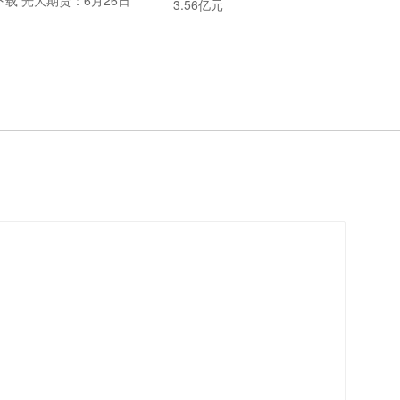
下载 光大期货：6月26日
3.56亿元