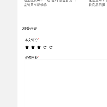
股王配资APP下载 告别“基金盲盒”！
速速查APP
监管又有新动作
软商品日报
相关评论
本文评分
*
评论内容
*