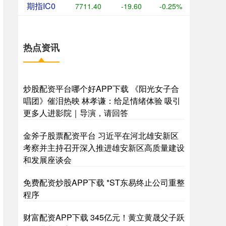
期指IC0
7713.00
-18.00
-0.23%
热点资讯
炒股配资平台哪个好APP下载 《阳光女子合
唱团》催泪热映 林孝谦：给足情绪体验 吸引
更多人进影院｜导演，请回答
金斧子股票配资平台 习近平在河北雄安新区
考察并主持召开深入推进雄安新区高质量建设
和发展座谈会
免费配资炒股APP下载 *ST东易终止公司重整
程序
财富配资APP下载 345亿元！黄立黄晟父子跃