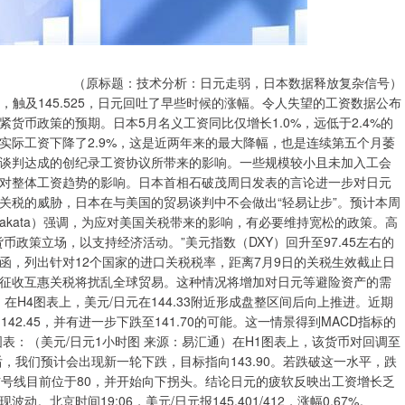
（原标题：技术分析：日元走弱，日本数据释放复杂信号）
高，触及145.525，日元回吐了早些时候的涨幅。令人失望的工资数据公布
货币政策的预期。日本5月名义工资同比仅增长1.0%，远低于2.4%的
实际工资下降了2.9%，这是近两年来的最大降幅，也是连续第五个月萎
谈判达成的创纪录工资协议所带来的影响。一些规模较小且未加入工会
对整体工资趋势的影响。日本首相石破茂周日发表的言论进一步对日元
关税的威胁，日本在与美国的贸易谈判中不会做出“轻易让步”。预计本周
Takata）强调，为应对美国关税带来的影响，有必要维持宽松的政策。高
政策立场，以支持经济活动。”美元指数（DXY）回升至97.45左右的
函，列出针对12个国家的进口关税税率，距离7月9日的关税生效截止日
征收互惠关税将扰乱全球贸易。这种情况将增加对日元等避险资产的需
在H4图表上，美元/日元在144.33附近形成盘整区间后向上推进。近期
42.45，并有进一步下跌至141.70的可能。这一情景得到MACD指标的
表：（美元/日元1小时图 来源：易汇通）在H1图表上，该货币对回调至
水平后，我们预计会出现新一轮下跌，目标指向143.90。若跌破这一水平，跌
其信号线目前位于80，并开始向下拐头。结论日元的疲软反映出工资增长乏
京时间19:06，美元/日元报145.401/412，涨幅0.67%。