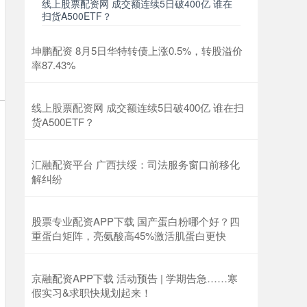
线上股票配资网 成交额连续5日破400亿 谁在
扫货A500ETF？
坤鹏配资 8月5日华特转债上涨0.5%，转股溢价
率87.43%
线上股票配资网 成交额连续5日破400亿 谁在扫
货A500ETF？
汇融配资平台 广西扶绥：司法服务窗口前移化
解纠纷
股票专业配资APP下载 国产蛋白粉哪个好？四
重蛋白矩阵，亮氨酸高45%激活肌蛋白更快
京融配资APP下载 活动预告 | 学期告急……寒
假实习&求职快规划起来！