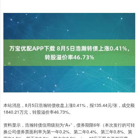
本站消息，8月5日浩瀚转债收盘上涨0.41%，报135.44元/张，成交额
1840.21万元，转股溢价率46.73%。
资料显示，浩瀚转债信用级别为“A+”，债券期限6年（本次发行的可转
换公司债券票面利率为第一年0.2%、第二年0.4%、第三年0.8%、第