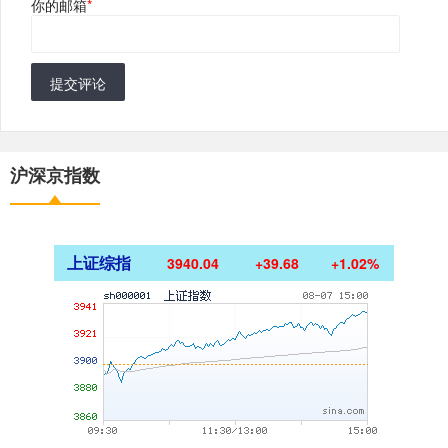
你的邮箱
*
提交评论
沪深京指数
上证综指
3940.04
+39.68
+1.02%