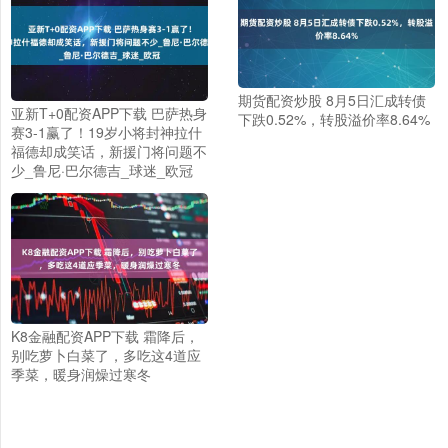
期货配资炒股 8月5日汇成转债
亚新T+0配资APP下载 巴萨热身
下跌0.52%，转股溢价率8.64%
赛3-1赢了！19岁小将封神拉什
福德却成笑话，新援门将问题不
少_鲁尼·巴尔德吉_球迷_欧冠
K8金融配资APP下载 霜降后，
别吃萝卜白菜了，多吃这4道应
季菜，暖身润燥过寒冬