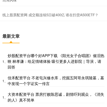
线上股票配资网 成交额连续5日破400亿 谁在扫货A500ETF？
最新文章
炒股配资平台哪个好APP下载 《阳光女子合唱团》催泪热
映 林孝谦：给足情绪体验 吸引更多人进影院｜导演，请
1、
回答
佳禾配资平台 不老屯兴修水库，挖掘五阿哥永琪陵墓，墓
1、
中发现一个字证实一传言
大资本配资平台 票房打败陈思诚，剧情吓到观众，《消失
1、
的人》真不简单