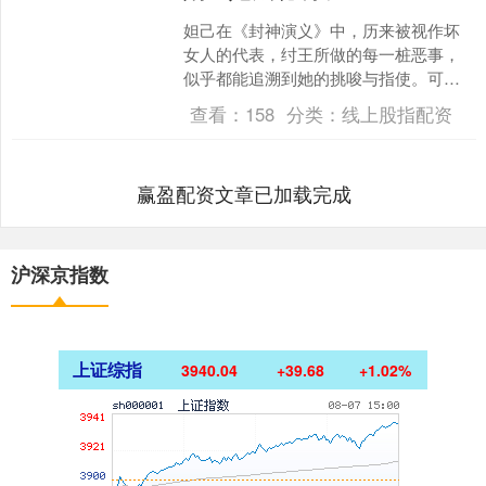
妲己在《封神演义》中，历来被视作坏
女人的代表，纣王所做的每一桩恶事，
似乎都能追溯到她的挑唆与指使。可即
便如此，妲己的命运并非完全由她自己
查看：
158
分类：
线上股指配资
主宰，她的每一步，背后都....
赢盈配资文章已加载完成
沪深京指数
上证综指
3940.04
+39.68
+1.02%