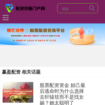
赢盈配资 相关话题
股票配资资金 妲己最
后逃命时为什么选择
去轩辕坟而不是找女
娲？她太聪明了