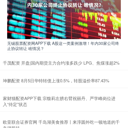
无锡股票配资网APP下载 A股这一类案例激增！年内30家公司终
止协议转让 啥情况？
千茂配资 开盘|国内期货主力合约涨多跌少 LPG、焦煤涨超2%
坤鹏配资 8月5日华特转债上涨0.5%，转股溢价率87.43%
家财猫配资APP下载 宗馥莉左膀右臂祝丽丹、严学峰岗位进
入“待定”状态
欧亚联合证券官网 千岛湖美食推荐丨来淳圆外吃一顿地道的千
岛湖风味