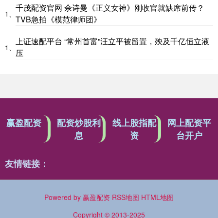
千茂配资官网 佘诗曼《正义女神》刚收官就缺席前传？
1、
TVB急拍《模范律师团》
上证速配平台 “常州首富”汪立平被留置，殃及千亿恒立液
1、
压
赢盈配资
配资炒股利
线上股指配
网上配资平
息
资
台开户
友情链接：
Powered by
赢盈配资
RSS地图
HTML地图
Copyright
© 2013-2025