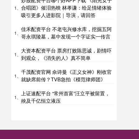
炒股配资平台哪个好APP下载 《阳光女子
合唱团》催泪热映 林孝谦：给足情绪体验
1、
吸引更多人进影院｜导演，请回答
佳禾配资平台 不老屯兴修水库，挖掘五阿
1、
哥永琪陵墓，墓中发现一个字证实一传言
大资本配资平台 票房打败陈思诚，剧情吓
1、
到观众，《消失的人》真不简单
千茂配资官网 佘诗曼《正义女神》刚收官
1、
就缺席前传？TVB急拍《模范律师团》
上证速配平台 “常州首富”汪立平被留置，
1、
殃及千亿恒立液压