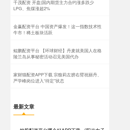
千茂配资 开盘|国内期货主力合约涨多跌少
LPG、焦煤涨超2%
金赢配资平台 中国资产爆发！这一指数技术性
牛市！稀土板块活跃
鲲鹏配资平台 【环球财经】丹麦就美国人在格
陵兰岛从事秘密活动召见美国代办
家财猫配资APP下载 宗馥莉左膀右臂祝丽丹、
严学峰岗位进入“待定”状态
最新文章