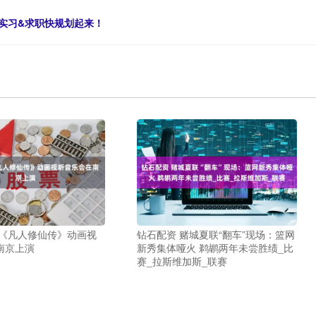
假实习&求职快规划起来！
 《凡人修仙传》动画视
钻石配资 赌城夏联“翻车”现场：篮网
南京上演
新秀集体哑火 鹈鹕两年未尝胜绩_比
赛_拉斯维加斯_联赛