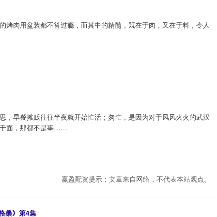
的烤肉用盆装都不算过瘾，而其中的精髓，既在于肉，又在于料，令人
思，早餐摊贩往往半夜就开始忙活；匆忙，是因为对于风风火火的武汉
干面，那都不是事……
赢盈配资提示：文章来自网络，不代表本站观点。
援格桑》第4集