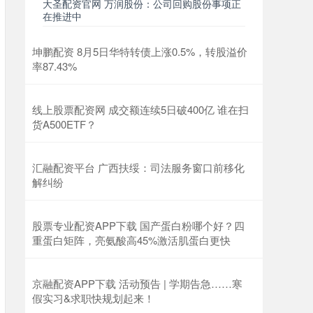
大圣配资官网 万润股份：公司回购股份事项正
在推进中
坤鹏配资 8月5日华特转债上涨0.5%，转股溢价
率87.43%
线上股票配资网 成交额连续5日破400亿 谁在扫
货A500ETF？
汇融配资平台 广西扶绥：司法服务窗口前移化
解纠纷
股票专业配资APP下载 国产蛋白粉哪个好？四
重蛋白矩阵，亮氨酸高45%激活肌蛋白更快
京融配资APP下载 活动预告 | 学期告急……寒
假实习&求职快规划起来！